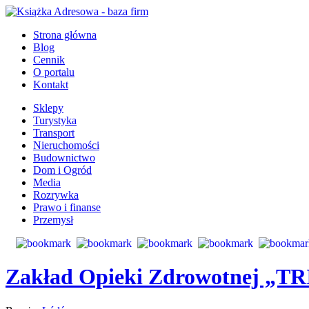
Strona główna
Blog
Cennik
O portalu
Kontakt
Sklepy
Turystyka
Transport
Nieruchomości
Budownictwo
Dom i Ogród
Media
Rozrywka
Prawo i finanse
Przemysł
Zakład Opieki Zdrowotnej „TR