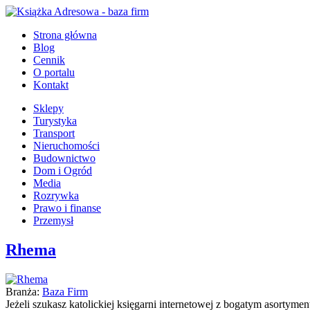
Strona główna
Blog
Cennik
O portalu
Kontakt
Sklepy
Turystyka
Transport
Nieruchomości
Budownictwo
Dom i Ogród
Media
Rozrywka
Prawo i finanse
Przemysł
Rhema
Branża:
Baza Firm
Jeżeli szukasz katolickiej księgarni internetowej z bogatym asorty