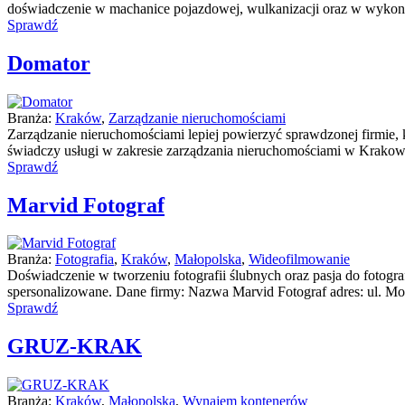
doświadczenie w machanice pojazdowej, wulkanizacji oraz w wykon
Sprawdź
Domator
Branża:
Kraków
,
Zarządzanie nieruchomościami
Zarządzanie nieruchomościami lepiej powierzyć sprawdzonej firmie, k
świadczy usługi w zakresie zarządzania nieruchomościami w Krakowie.
Sprawdź
Marvid Fotograf
Branża:
Fotografia
,
Kraków
,
Małopolska
,
Wideofilmowanie
Doświadczenie w tworzeniu fotografii ślubnych oraz pasja do fotogra
spersonalizowane. Dane firmy: Nazwa Marvid Fotograf adres: ul. Mo
Sprawdź
GRUZ-KRAK
Branża:
Kraków
,
Małopolska
,
Wynajem kontenerów