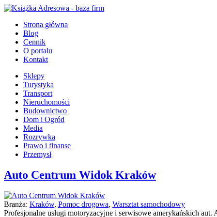
Strona główna
Blog
Cennik
O portalu
Kontakt
Sklepy
Turystyka
Transport
Nieruchomości
Budownictwo
Dom i Ogród
Media
Rozrywka
Prawo i finanse
Przemysł
Auto Centrum Widok Kraków
Branża:
Kraków
,
Pomoc drogowa
,
Warsztat samochodowy
Profesjonalne usługi motoryzacyjne i serwisowe amerykańskich aut