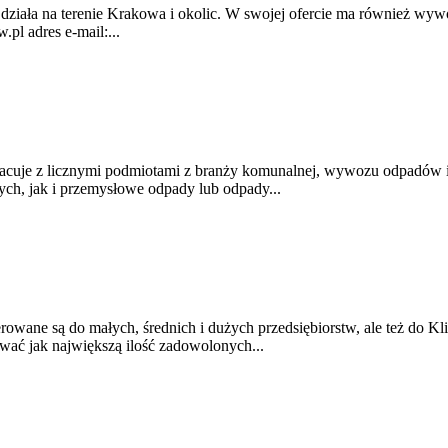
ziała na terenie Krakowa i okolic. W swojej ofercie ma również wywó
pl adres e-mail:...
je z licznymi podmiotami z branży komunalnej, wywozu odpadów i ic
ch, jak i przemysłowe odpady lub odpady...
ierowane są do małych, średnich i dużych przedsiębiorstw, ale też do 
iwać jak największą ilość zadowolonych...