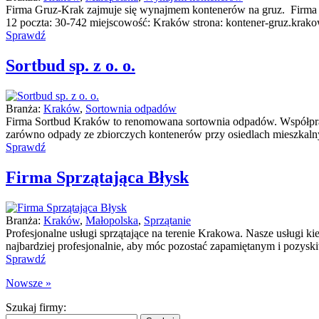
Firma Gruz-Krak zajmuje się wynajmem kontenerów na gruz. Firma d
12 poczta: 30-742 miejscowość: Kraków strona: kontener-gruz.krakow.
Sprawdź
Sortbud sp. z o. o.
Branża:
Kraków
,
Sortownia odpadów
Firma Sortbud Kraków to renomowana sortownia odpadów. Współpracu
zarówno odpady ze zbiorczych kontenerów przy osiedlach mieszkalny
Sprawdź
Firma Sprzątająca Błysk
Branża:
Kraków
,
Małopolska
,
Sprzątanie
Profesjonalne usługi sprzątające na terenie Krakowa. Nasze usługi k
najbardziej profesjonalnie, aby móc pozostać zapamiętanym i pozysk
Sprawdź
Nowsze »
Szukaj firmy: