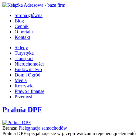
Strona główna
Blog
Cennik
O portalu
Kontakt
Sklepy
Turystyka
Transport
Nieruchomości
Budownictwo
Dom i Ogród
Media
Rozrywka
Prawo i finanse
Przemysł
Pralnia DPF
Branża:
Pielęgnacja samochodów
Pralnia DPF specjalizuje się w przeprowadzaniu regeneracji elemen